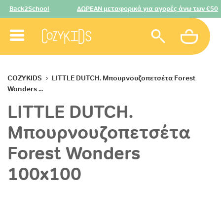
ck2School
ΔΩΡΕΑΝ μεταφορικά για αγορές άνω των €50
Sk
COZYKIDS
›
LITTLE DUTCH. Μπουρνουζοπετσέτα Forest
th
Wonders ...
Ca
LITTLE DUTCH.
Μπουρνουζοπετσέτα
Forest Wonders
100x100