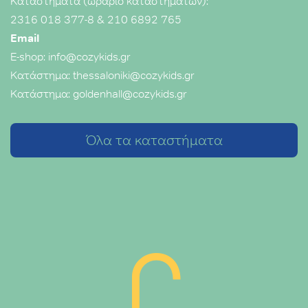
Καταστήματα (ωράριο καταστημάτων):
2316 018 377-8
&
210 6892 765
Email
E-shop:
info@cozykids.gr
Κατάστημα:
thessaloniki@cozykids.gr
Κατάστημα:
goldenhall@cozykids.gr
Όλα τα καταστήματα