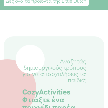
Δες όλα τα προϊόντα της Little Dutch
Αναζητάς
δημιουργικούς τρόπους
για να απασχολήσεις τα
παιδιά;
CozyActivities
Φτιάξτε ένα
παιχνίδι παρέα.