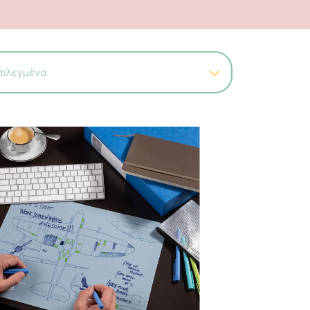
γειρικής
και πολλά ακόμη
. Στο online κατάστημα μας θα
να δημιουργήσετε ένα κόσμο