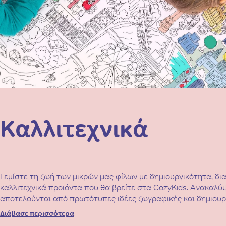
Καλλιτεχνικά
Γεμίστε τη ζωή των μικρών μας φίλων με δημιουργικότητα, δι
καλλιτεχνικά προϊόντα που θα βρείτε στα CozyKids. Ανακαλύψ
αποτελούνται από πρωτότυπες ιδέες ζωγραφικής και δημιουργί
βοηθήσουν τα παιδιά να εκφράσουν την καλλιτεχνική τους πλ
Διάβασε περισσότερα
τους. Αναζητήστε βιβλία ζωγραφικής, μαγικό πηλό, μαρκαδόρου