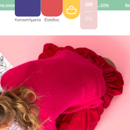
GR
των €50
Εκπτώσεις FLEXA έως -20%
Back2School
EN
Καταστήματα
Είσοδος