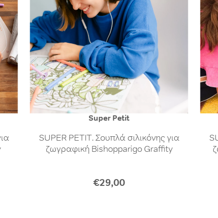
Super Petit
για
SUPER PETIT. Σουπλά σιλικόνης για
SU
y
ζωγραφική Bishopparigo Graffity
ζ
€29,00