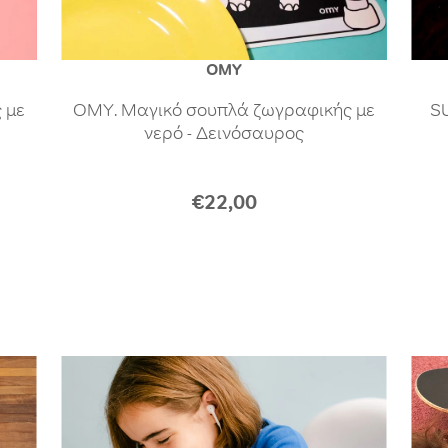
OMY
 με
OMY. Μαγικό σουπλά ζωγραφικής με
SU
νερό - Δεινόσαυρος
€22,00