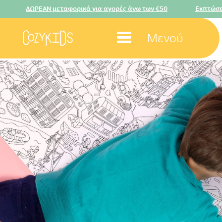
 μεταφορικά για αγορές άνω των €50
Εκπτώσεις FLEXA έως -
Μενού