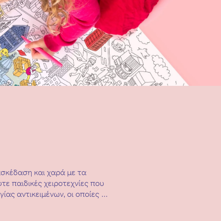
ασκέδαση και χαρά με τα
τε παιδικές χειροτεχνίες που
ας αντικειμένων, οι οποίες θα
ευρά αλλά και τη φαντασία
ς για τζάμια, παιχνίδια με