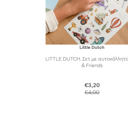
Little Dutch
LITTLE DUTCH. Σετ με αυτοκόλλητ
& Friends
Regular
€3,20
price
€4,00