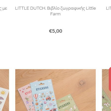
ς με
LITTLE DUTCH. Βιβλίο ζωγραφικής Little
LI
Farm
€5,00
O